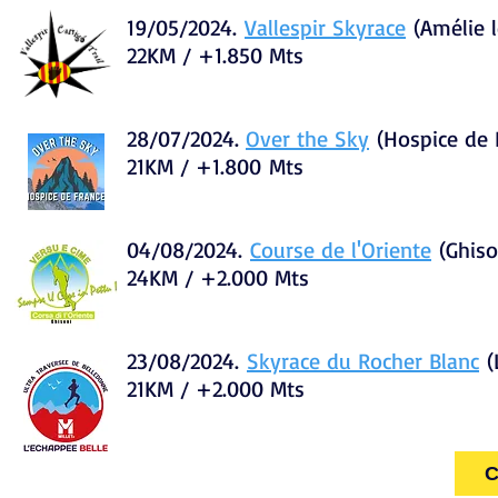
19/0
5/2024.
Vallespir
Skyrace
(Amélie l
22KM / +1.850 Mts
28
/07/2024.
Over the Sky
(Hospice de 
21KM / +1.800
Mts
04/08/2024.
Course de l'
Oriente
(Ghis
24KM / +2.000 Mts
23
/08/2024
.
Skyrace du Rocher Blanc
(
21KM / +2.00
0 Mts
C